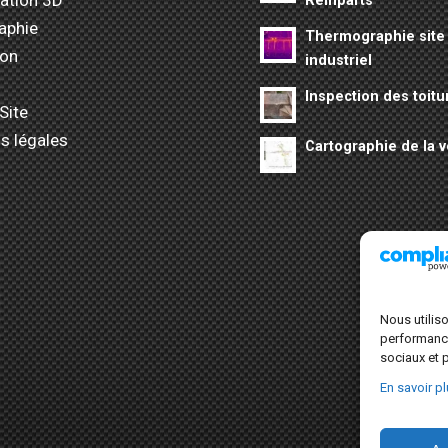
Remparts
aphie
Thermographie site
ion
industriel
Inspection des toitu
Site
s légales
Cartographie de la v
Nous utilis
performances
sociaux et p
En savoir p