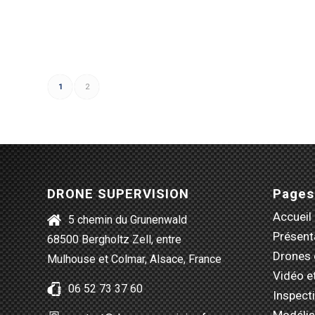
1
2
DRONE SUPERVISION
Pages
Accueil
5 chemin du Grunenwald
Présent
68500 Bergholtz Zell, entre
Drones 
Mulhouse et Colmar, Alsace, France
Vidéo e
06 52 73 37 60
Inspect
Modélis