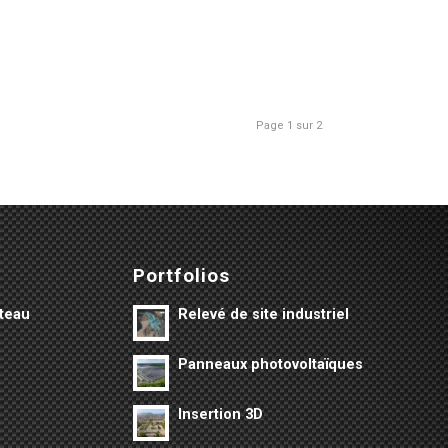
Page 1 sur 2
Portfolios
âteau
Relevé de site industriel
Panneaux photovoltaïques
Insertion 3D
s