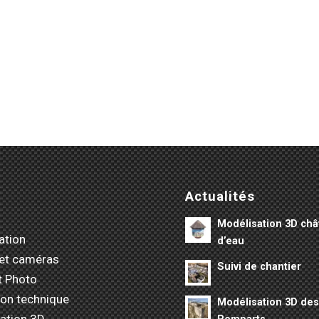
Actualités
Modélisation 3D ch
ation
d’eau
et caméras
Suivi de chantier
t Photo
ion technique
Modélisation 3D de
ation 3D