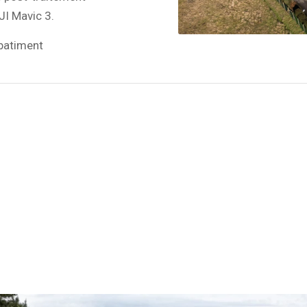
JI Mavic 3.
#batiment