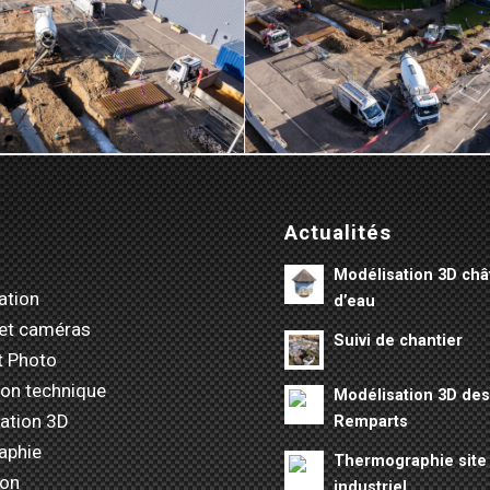
Actualités
Modélisation 3D ch
ation
d’eau
et caméras
Suivi de chantier
t Photo
ion technique
Modélisation 3D de
ation 3D
Remparts
aphie
Thermographie site
ion
industriel