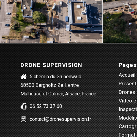
DRONE SUPERVISION
Pages
Accueil
5 chemin du Grunenwald
Présent
68500 Bergholtz Zell, entre
Drones 
Mulhouse et Colmar, Alsace, France
Vidéo e
06 52 73 37 60
Inspect
Modélis
contact@dronesupervision.fr
Cartogr
Format