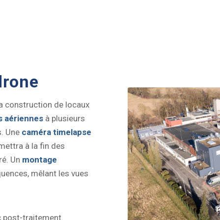
drone
la construction de locaux
s aériennes
à plusieurs
s. Une
caméra timelapse
ettra à la fin des
ré. Un
montage
quences, mêlant les vues
ec post-traitement