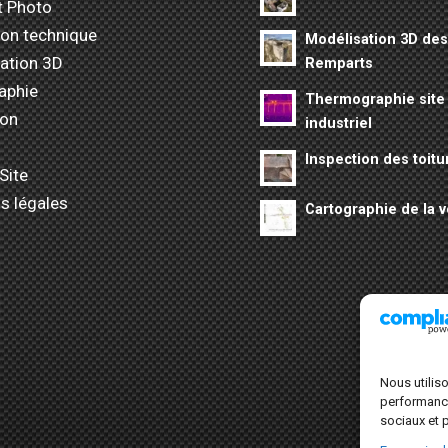
t Photo
ion technique
Modélisation 3D de
ation 3D
Remparts
aphie
Thermographie site
ion
industriel
Inspection des toitu
Site
s légales
Cartographie de la v
Nous utilis
performances
sociaux et p